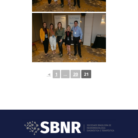
◄
1
...
20
21