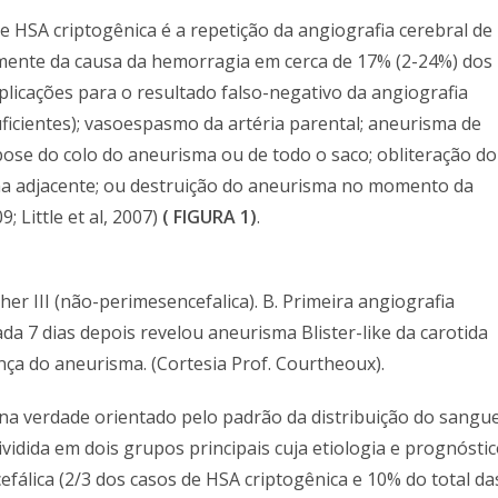
e HSA criptogênica é a repetição da angiografia cerebral de
ormente da causa da hemorragia em cerca de 17% (2-24%) dos
xplicações para o resultado falso-negativo da angiografia
nsuficientes); vasoespasmo da artéria parental; aneurisma de
se do colo do aneurisma ou de todo o saco; obliteração do
a adjacente; ou destruição do aneurisma no momento da
; Little et al, 2007)
( FIGURA 1)
.
her III (não-perimesencefalica). B. Primeira angiografia
da 7 dias depois revelou aneurisma Blister-like da carotida
nça do aneurisma. (Cortesia Prof. Courtheoux).
 na verdade orientado pelo padrão da distribuição do sangu
dividida em dois grupos principais cuja etiologia e prognósti
fálica (2/3 dos casos de HSA criptogênica e 10% do total da