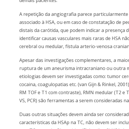
demais pacientes.
A repetição da angiografia parece particularment
associado à HSA, ou em caso de constatação de p
distais da carótida, que podem indicar a presença
identificar causas vasculares mais raras de HSA nã
cerebral ou medular, fístula arterio-venosa cranian
Apesar das investigações complementares, a maior
ruptura de um aneurisma intracraniano ou outra ma
etiologias devem ser investigadas como: tumor cere
cocaina, coagulopatias etc. (van Gijn & Rinkel, 2001
RM TOF e T1 com contraste), RMN medular (T2 e T
VS, PCR) são ferramentas a serem consideradas na av
Duas outras situações devem ainda ser consider
características da HSAp na TC, não devem ser inc