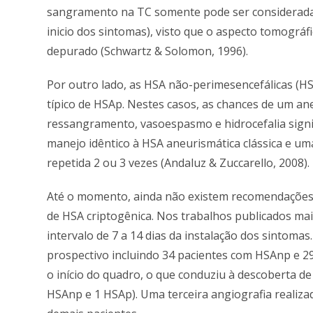
sangramento na TC somente pode ser considerada s
inicio dos sintomas), visto que o aspecto tomográ
depurado (Schwartz & Solomon, 1996).
Por outro lado, as HSA não-perimesencefálicas (
típico de HSAp. Nestes casos, as chances de um ane
ressangramento, vasoespasmo e hidrocefalia signi
manejo idêntico à HSA aneurismática clássica e uma
repetida 2 ou 3 vezes (Andaluz & Zuccarello, 2008).
Até o momento, ainda não existem recomendações o
de HSA criptogênica. Nos trabalhos publicados ma
intervalo de 7 a 14 dias da instalação dos sintoma
prospectivo incluindo 34 pacientes com HSAnp e 2
o início do quadro, o que conduziu à descoberta de
HSAnp e 1 HSAp). Uma terceira angiografia realiz