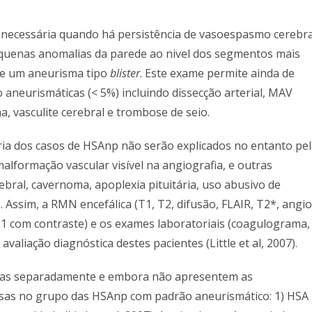
e necessária quando há persistência de vasoespasmo cerebra
equenas anomalias da parede ao nivel dos segmentos mais
 de um aneurisma tipo
blister
. Este exame permite ainda de
o aneurismáticas (< 5%) incluindo dissecção arterial, MAV
a, vasculite cerebral e trombose de seio.
ia dos casos de HSAnp não serão explicados no entanto pe
lformação vascular visível na angiografia, e outras
bral, cavernoma, apoplexia pituitária, uso abusivo de
). Assim, a RMN encefálica (T1, T2, difusão, FLAIR, T2*, angio
1 com contraste) e os exames laboratoriais (coagulograma,
aliação diagnóstica destes pacientes (Little et al, 2007).
adas separadamente e embora não apresentem as
lusas no grupo das HSAnp com padrão aneurismático: 1) HSA