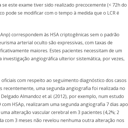
e este exame tiver sido realizado precocemente (< 72h do
fico pode se modificar com o tempo à medida que o LCR é
HSAnp) correspondem às HSA criptogênicas sem o padrão
urisma arterial oculto são expressivas, com taxas de
ficativamente maiores. Estes pacientes necessitam de um
 investigação angiográfica ulterior sistemática, por vezes,
ficiais com respeito ao seguimento diagnóstico dos casos
is recentemente, uma segunda angiografia foi realizada no
s. Delgado Almandoz et al. (2012), por exemplo, num estudo
9 com HSAp, realizaram uma segunda angiografia 7 dias ap
 uma alteração vascular cerebral em 3 pacientes (4,2%; 2
ada com 3 meses não revelou nenhuma outra alteração nos