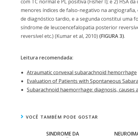
com TC normal e PL positiva (Fisher I); e 2) HSA da 
menores índices de falso-negativo na angiografi
de diagnóstico tardio, e a segunda constitui uma f
síndrome de leucoencefalopatia posterior reversív
reversível etc.) (Kumar et al, 2010)
(FIGURA 3)
.
Leitura recomendada:
Atraumatic convexal subarachnoid hemorrhage
Evaluation of Patients with Spontaneous Saba
Subarachnoid haemorrhage: diagnosis, causes
VOCÊ TAMBÉM PODE GOSTAR
SINDROME DA
NEUROIMA