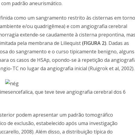
a com padrão aneurismático.
efinida como um sangramento restrito às cisternas em torn
, ambiente e/ou quadrigêmea) e com angiografia cerebral
hemorragia extende-se caudamente à cisterna prepontina, ma
limitada pela membrana de Liliequist
(FIGURA 2)
. Dadas as
enosa do sangramento e o curso tipicamente benigno, alguns
ra os casos de HSAp, opondo-se à repetição da angiografi
o-TC no lugar da angiografia inicial (Ruigrok et al, 2002).
mesencefalica, que teve teve angiografia cerebral dos 6
osterior podem apresentar um padrão tomográfico
ico de exclusão, estabelecido após uma investigação
ccarello, 2008). Além disso, a distribuição típica do