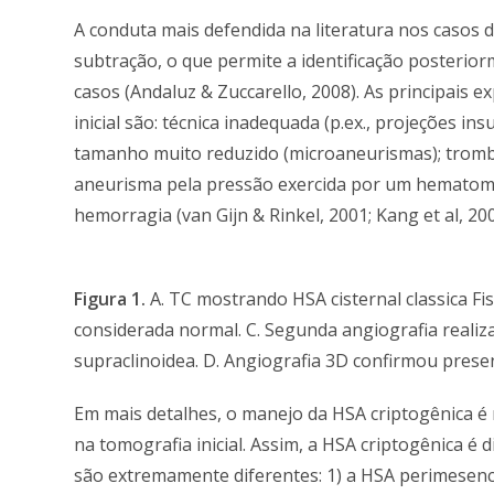
A conduta mais defendida na literatura nos casos d
subtração, o que permite a identificação posteri
casos (Andaluz & Zuccarello, 2008). As principais e
inicial são: técnica inadequada (p.ex., projeções i
tamanho muito reduzido (microaneurismas); trombo
aneurisma pela pressão exercida por um hematom
hemorragia (van Gijn & Rinkel, 2001; Kang et al, 2009
Figura 1.
A. TC mostrando HSA cisternal classica Fis
considerada normal. C. Segunda angiografia realiza
supraclinoidea. D. Angiografia 3D confirmou prese
Em mais detalhes, o manejo da HSA criptogênica é
na tomografia inicial. Assim, a HSA criptogênica é 
são extremamente diferentes: 1) a HSA perimesence