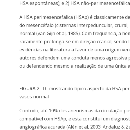
HSA espontâneas); e 2) HSA não-perimesencefálic
A HSA perimesencefálica (HSAp) é classicamente d
do mesencéfalo (cisternas interpeduncular, crural
normal (van Gijn et al, 1985). Com frequência, a 
raramente prolonga-se em direção cranial, sendo 
evidências na literatura a favor de uma origem v
autores defendem uma conduta menos agressiva pa
ou defendendo mesmo a realização de uma única angi
FIGURA 2.
TC mostrando típico aspecto da HSA peri
vasos normal.
Contudo, até 10% dos aneurismas da circulação p
compativel com HSAp, e esta constitui um diagnost
angiográfica acurada (Alén et al, 2003; Andaluz & Zu