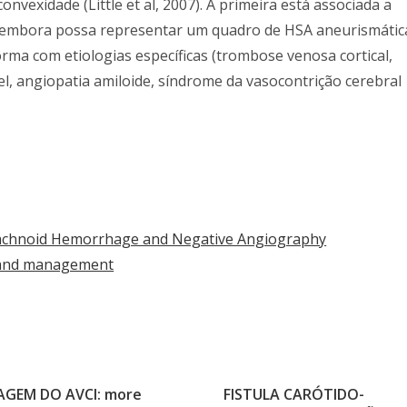
convexidade (Little et al, 2007). A primeira está associada a
a, embora possa representar um quadro de HSA aneurismátic
orma com etiologias específicas (trombose venosa cortical,
el, angiopatia amiloide, síndrome da vasocontrição cerebral
rachnoid Hemorrhage and Negative Angiography
 and management
GEM DO AVCI: more
FISTULA CARÓTIDO-