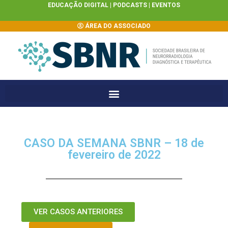
EDUCAÇÃO DIGITAL |
PODCASTS
|
EVENTOS
ÁREA DO ASSOCIADO
CASO DA SEMANA SBNR – 18 de
fevereiro de 2022
VER CASOS ANTERIORES