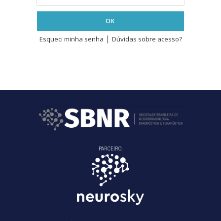
OK
|
Esqueci minha senha
Dúvidas sobre acesso?
PARCEIRO: