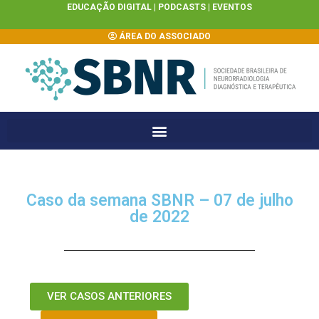
EDUCAÇÃO DIGITAL |
PODCASTS
|
EVENTOS
ÁREA DO ASSOCIADO
Caso da semana SBNR – 07 de julho
de 2022
VER CASOS ANTERIORES