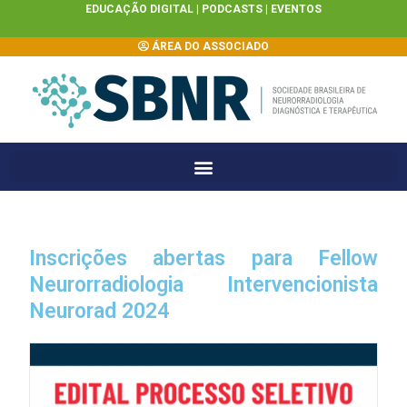
EDUCAÇÃO DIGITAL |
PODCASTS
|
EVENTOS
ÁREA DO ASSOCIADO
Inscrições abertas para Fellow
Neurorradiologia Intervencionista
Neurorad 2024