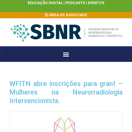
EDUCAÇÃO DIGITAL |
PODCASTS
|
EVENTOS
ÁREA DO ASSOCIADO
WFITN abre inscrições para grant –
Mulheres na Neurorradiologia
Intervencionista.