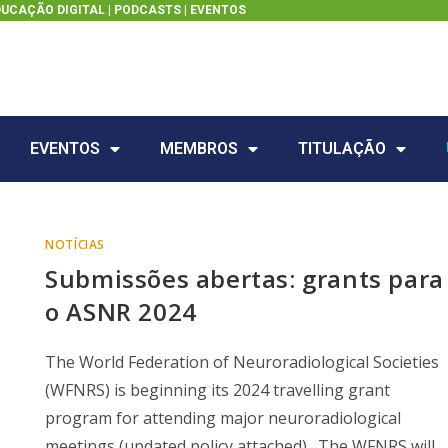
DUCAÇÃO DIGITAL |
PODCASTS
|
EVENTOS
EVENTOS
MEMBROS
TITULAÇÃO
NOTÍCIAS
Submissões abertas: grants para
o ASNR 2024
The World Federation of Neuroradiological Societies
(WFNRS) is beginning its 2024 travelling grant
program for attending major neuroradiological
meetings (updated policy attached). The WFNRS will